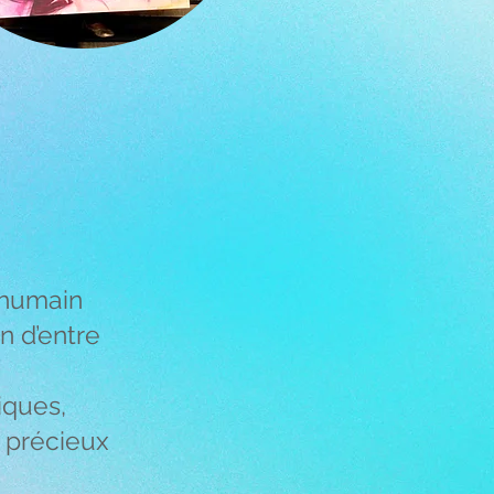
’humain
un d’entre
iques,
t précieux