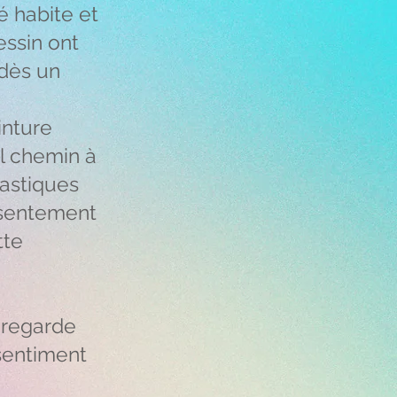
é habite et
essin ont
 dès un
inture
ul chemin à
lastiques
résentement
tte
s regarde
 sentiment