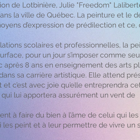
n de Lotbinière, Julie "Freedom" Lalibert
ns la ville de Québec. La peinture et le d
oyens d’expression de prédilection et ce,
tions scolaires et professionnelles, la pe
 surface, pour un jour s’imposer comme se
nc après 8 ans en enseignement des arts p
t dans sa carrière artistique. Elle attend p
 et c’est avec joie qu’elle entreprendra ce
 qui lui apportera assurément un vent de
t à faire du bien à l’âme de celui qui le
les peint et à leur permettre de vivre un