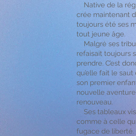
Native de la régio
crée maintenant da
toujours été ses m
tout jeune âge.
Malgré ses tribula
refaisait toujours
prendre. C’est do
qu’elle fait le sau
son premier enfant
nouvelle aventure
renouveau.
Ses tableaux visen
comme à celle qui 
fugace de liberté.