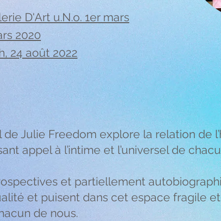
erie D'Art u.N.o. 1er mars
ars 2020
h, 24 août 2022
 de Julie Freedom explore la relation de l
sant appel à l’intime et l’universel de chac
spectives et partiellement autobiograph
ualité et puisent dans cet espace fragile e
chacun de nous.